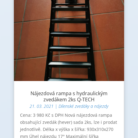
Nájezdová rampa s hydraulickým
zvedákem 2ks Q-TECH
21. 03. 2021
|
Dílenské zvedáky a nájezdy
Cena: 3 980 Kč s DPH Nová nájezdová rampa
obsahující zvedák (hever) sada 2ks, lze i prodat
jednotlivě. Délka x výška x šířka: 930x310x270
mm Úhel nájezdu 17° Maximální šířka