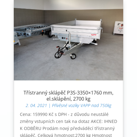
Třístranný sklápěč P3S-3350×1760 mm,
el.sklápění, 2700 kg
2. 04. 2021
|
Přívěsné vozíky VAPP nad 750kg
Cena: 159990 Kč s DPH - z důvodu neustálé
změny vstupních cen tak na dotaz AKCE: IHNED
K ODBĚRU Prodám nový předváděcí třístranný
sklápěč. Celková hmotnost:2700 kg Hmotnost