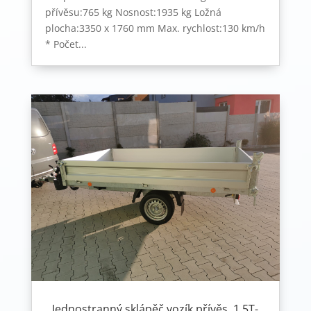
přívěsu:765 kg Nosnost:1935 kg Ložná
plocha:3350 x 1760 mm Max. rychlost:130 km/h
* Počet...
Jednostranný sklápěč,vozík,přívěs, 1,5T-