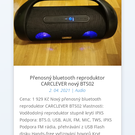
Přenosný bluetooth reproduktor
CARCLEVER nový BTS02
2. 04. 2021
|
Audio
Cena: 1 929 Kč Nový přenosný bluetooth
reproduktor CARCLEVER BTS02 Vlastnosti:
Voděodolný reproduktor stupně krytí IPX5
Podpora: BT5.0, USB, AUX, FM, MIC, TWS, IPX5
Podpora FM rádia, přehrávání z USB Flash
disku Hands-free vyřizování hovorů Kryt