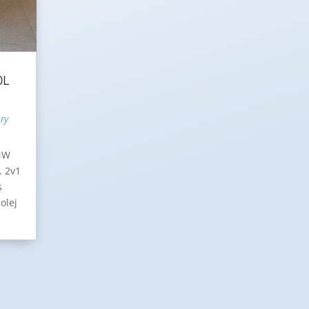
0L
ry
 NW
. 2v1
s
olej