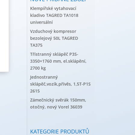
Klempířské vytahovací
kladivo TAGRED TA1018
universální
Vzduchový kompresor
bezolejový 50L TAGRED
TA375
Třístranný sklápěč P3S-
3350×1760 mm, el.sklápění,
2700 kg
Jednostranný
sklápěč,vozík,přívěs, 1,5T-P1S
2615
Zámečnický svěrák 150mm,
otočný, nový Vorel 36039
KATEGORIE PRODUKTŮ