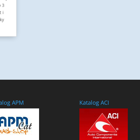
o 3
 i
ky
alog APM
Katalog ACI