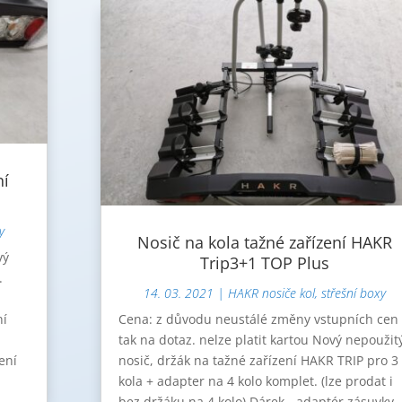
ní
y
Nosič na kola tažné zařízení HAKR
vý
Trip3+1 TOP Plus
.
14. 03. 2021
|
HAKR nosiče kol, střešní boxy
Cena: z důvodu neustálé změny vstupních cen
ní
tak na dotaz. nelze platit kartou Nový nepoužit
nosič, držák na tažné zařízení HAKR TRIP pro 3
ení
kola + adapter na 4 kolo komplet. (lze prodat i
bez držáku na 4 kolo) Dárek - adaptér zásuvky