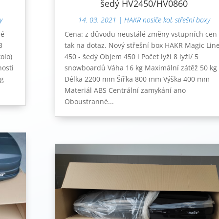
šedý HV2450/HV0860
y
14. 03. 2021
|
HAKR nosiče kol, střešní boxy
né
Cena: z důvodu neustálé změny vstupních cen
3
tak na dotaz. Nový střešní box HAKR Magic Lin
olo)
450 - šedý Objem 450 l Počet lyží 8 lyží/ 5
nosti
snowboardů Váha 16 kg Maximální zátěž 50 kg
kg
Délka 2200 mm Šířka 800 mm Výška 400 mm
Materiál ABS Centrální zamykání ano
Oboustranné...