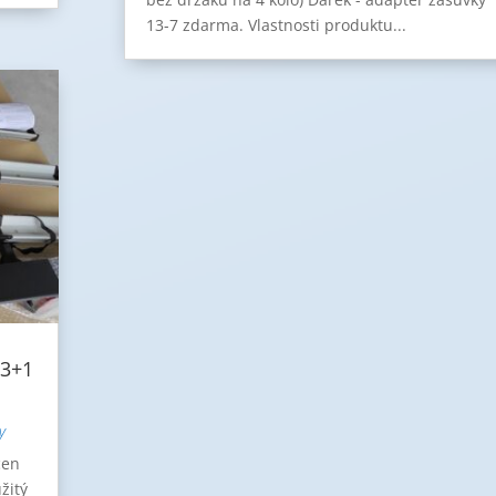
13-7 zdarma. Vlastnosti produktu...
 3+1
y
cen
žitý