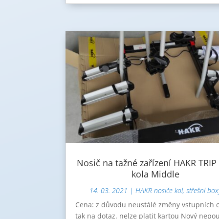
Nosič na tažné zařízení HAKR TRIP
kola Middle
14. 03. 2021
|
HAKR nosiče kol, střešní box
Cena: z důvodu neustálé změny vstupních 
tak na dotaz. nelze platit kartou Nový nepou