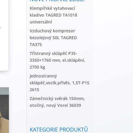
Klempířské vytahovací
kladivo TAGRED TA1018
universální
e
Vzduchový kompresor
bezolejový 50L TAGRED
TA375
Třístranný sklápěč P3S-
3350×1760 mm, el.sklápění,
2700 kg
Jednostranný
sklápěč,vozík,přívěs, 1,5T-P1S
2615
Zámečnický svěrák 150mm,
otočný, nový Vorel 36039
KATEGORIE PRODUKTŮ