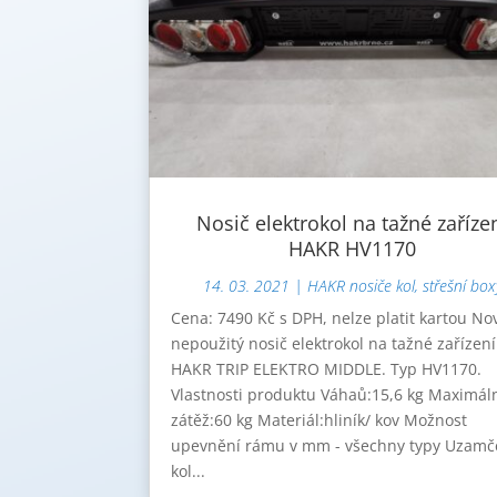
Nosič elektrokol na tažné zaříze
HAKR HV1170
14. 03. 2021
|
HAKR nosiče kol, střešní box
Cena: 7490 Kč s DPH, nelze platit kartou No
nepoužitý nosič elektrokol na tažné zařízení
HAKR TRIP ELEKTRO MIDDLE. Typ HV1170.
Vlastnosti produktu Váhaů:15,6 kg Maximál
zátěž:60 kg Materiál:hliník/ kov Možnost
upevnění rámu v mm - všechny typy Uzamč
kol...