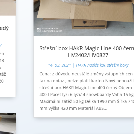
šedý
y
Střešní box HAKR Magic Line 400 čer
en
HV2402/HV0827
AKR
14. 03. 2021
|
HAKR nosiče kol, střešní boxy
6
Cena: z důvodu neustálé změny vstupních cen
těž
tak na dotaz., nelze platit kartou Nový nepouži
20
střešní box HAKR Magic Line 400 černý Objem
400 l Počet lyží 6 lyží/ 4 snowboardy Váha 15 kg
Maximální zátěž 50 kg Délka 1990 mm Šířka 74
mm Výška 420 mm Materiál ABS...