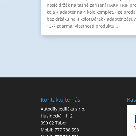
nosič,držák na tažné zařízení HAKR TRIP pr
kola + adapter na 4 kolo komplet. (lze prodat
bez držáku na 4 kolo) Dárek - adaptér zásuv
13-7 zdarma. Vlastnosti produktu...
Kontaktujte nás
Kat
Autodíly Jedlička s.r.o.
Husinecká 1112
390 02 Tábor
Mobil: 777 788 558