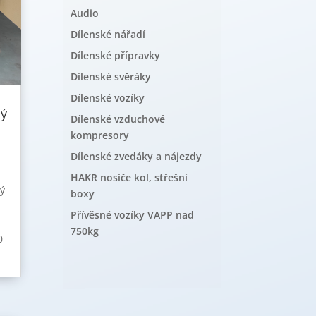
Audio
Dílenské nářadí
Dílenské přípravky
Dílenské svěráky
Dílenské vozíky
ný
Dílenské vzduchové
kompresory
Dílenské zvedáky a nájezdy
HAKR nosiče kol, střešní
tý
boxy
Přívěsné vozíky VAPP nad
750kg
0