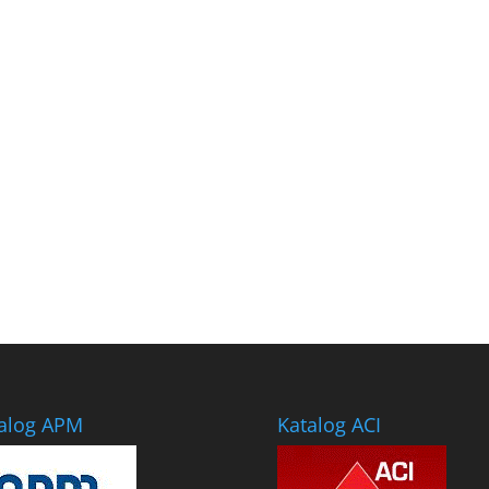
alog APM
Katalog ACI