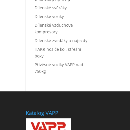
Dílenské svěráky
Dílenské vozíky
Dílenské vzduchové
kompresory
Dílenské zvedáky a nájezdy
HAKR nosiče kol, střešní
boxy
Přívěsné vozíky VAPP nad
750kg
Katalog VAPP