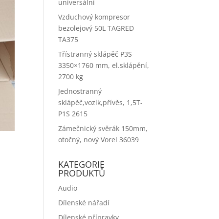
universální
Vzduchový kompresor
bezolejový 50L TAGRED
TA375
Třístranný sklápěč P3S-
3350×1760 mm, el.sklápění,
2700 kg
Jednostranný
sklápěč,vozík,přívěs, 1,5T-
P1S 2615
Zámečnický svěrák 150mm,
otočný, nový Vorel 36039
KATEGORIE
PRODUKTŮ
Audio
Dílenské nářadí
Dílenské přípravky