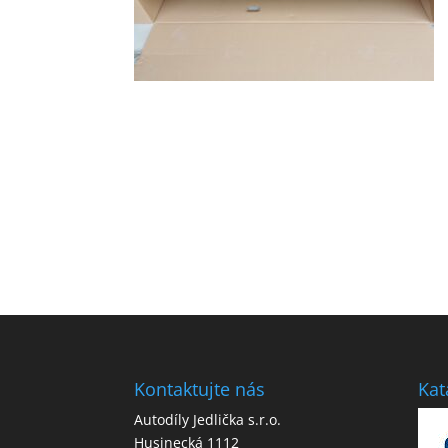
Kontaktujte nás
Kat
Autodíly Jedlička s.r.o.
Husinecká 1112