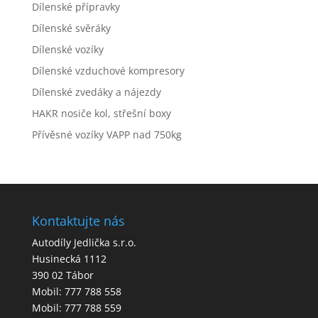
Dílenské přípravky
Dílenské svěráky
Dílenské vozíky
Dílenské vzduchové kompresory
Dílenské zvedáky a nájezdy
HAKR nosiče kol, střešní boxy
Přívěsné vozíky VAPP nad 750kg
Kontaktujte nás
Autodíly Jedlička s.r.o.
Husinecká 1112
390 02 Tábor
Mobil: 777 788 558
Mobil: 777 788 559