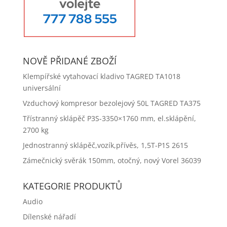
NOVĚ PŘIDANÉ ZBOŽÍ
Klempířské vytahovací kladivo TAGRED TA1018
universální
Vzduchový kompresor bezolejový 50L TAGRED TA375
Třístranný sklápěč P3S-3350×1760 mm, el.sklápění,
2700 kg
Jednostranný sklápěč,vozík,přívěs, 1,5T-P1S 2615
Zámečnický svěrák 150mm, otočný, nový Vorel 36039
KATEGORIE PRODUKTŮ
Audio
Dílenské nářadí