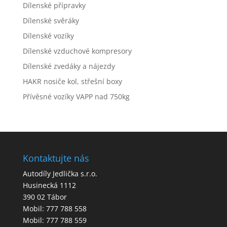
Dílenské přípravky
Dílenské svěráky
Dílenské vozíky
Dílenské vzduchové kompresory
Dílenské zvedáky a nájezdy
HAKR nosiče kol, střešní boxy
Přívěsné vozíky VAPP nad 750kg
Kontaktujte nás
Autodíly Jedlička s.r.o.
Husinecká 1112
390 02 Tábor
Mobil: 777 788 558
Mobil: 777 788 559