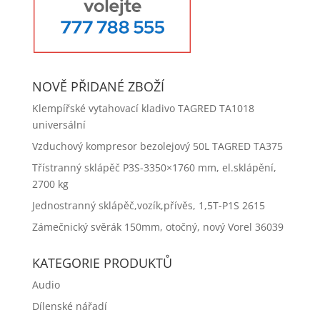
NOVĚ PŘIDANÉ ZBOŽÍ
Klempířské vytahovací kladivo TAGRED TA1018
universální
Vzduchový kompresor bezolejový 50L TAGRED TA375
Třístranný sklápěč P3S-3350×1760 mm, el.sklápění,
2700 kg
Jednostranný sklápěč,vozík,přívěs, 1,5T-P1S 2615
Zámečnický svěrák 150mm, otočný, nový Vorel 36039
KATEGORIE PRODUKTŮ
Audio
Dílenské nářadí