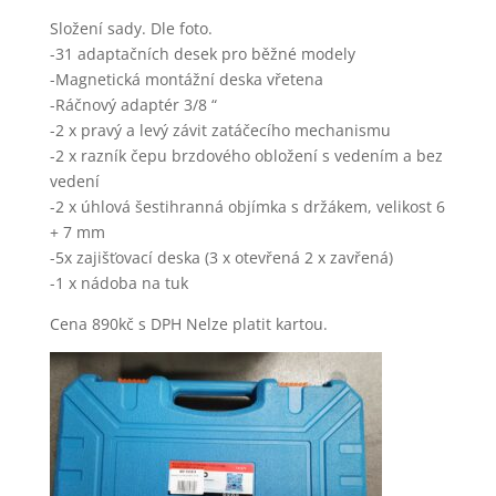
Složení sady. Dle foto.
-31 adaptačních desek pro běžné modely
-Magnetická montážní deska vřetena
-Ráčnový adaptér 3/8 “
-2 x pravý a levý závit zatáčecího mechanismu
-2 x razník čepu brzdového obložení s vedením a bez
vedení
-2 x úhlová šestihranná objímka s držákem, velikost 6
+ 7 mm
-5x zajišťovací deska (3 x otevřená 2 x zavřená)
-1 x nádoba na tuk
Cena 890kč s DPH Nelze platit kartou.