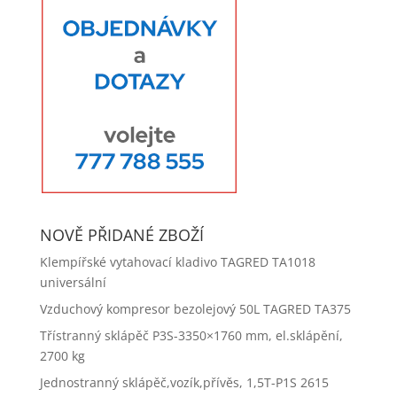
NOVĚ PŘIDANÉ ZBOŽÍ
Klempířské vytahovací kladivo TAGRED TA1018
universální
Vzduchový kompresor bezolejový 50L TAGRED TA375
Třístranný sklápěč P3S-3350×1760 mm, el.sklápění,
2700 kg
Jednostranný sklápěč,vozík,přívěs, 1,5T-P1S 2615