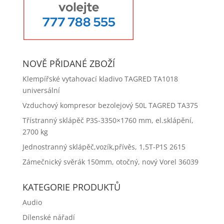
NOVĚ PŘIDANÉ ZBOŽÍ
Klempířské vytahovací kladivo TAGRED TA1018
universální
Vzduchový kompresor bezolejový 50L TAGRED TA375
Třístranný sklápěč P3S-3350×1760 mm, el.sklápění,
2700 kg
Jednostranný sklápěč,vozík,přívěs, 1,5T-P1S 2615
Zámečnický svěrák 150mm, otočný, nový Vorel 36039
KATEGORIE PRODUKTŮ
Audio
Dílenské nářadí