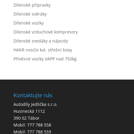
Dílenské přípravky
Dílenské svěráky
Dílenské vozíky
Dílenské vzduchové kompresory
Dílenské zvedáky a nájezdy
HAKR nosiče kol, střešní boxy
Přívěsné vozíky VAPP nad 750kg
Kontaktujte nás
Autodíly Jedlička s.r.o.
Husinecká 1112
390 02 Tábor
Mobil: 777 788 558
Mobil: 777 788 559