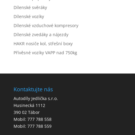
Dílenské svěráky
Dílenské vozíky
Dílenské vzduchové kompresory
Dílenské zvedáky a nájezdy
HAKR nosiče kol, střešní boxy
Přívěsné vozíky VAPP nad 750kg
Kontaktujte nás
Autodíly Jedlička s.r.o.
Husinecká 1112
390 02 Tábor
Mobil: 777 788 558
Mobil: 777 788 559