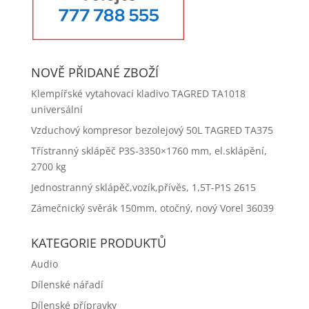
NOVĚ PŘIDANÉ ZBOŽÍ
Klempířské vytahovací kladivo TAGRED TA1018
universální
Vzduchový kompresor bezolejový 50L TAGRED TA375
Třístranný sklápěč P3S-3350×1760 mm, el.sklápění,
2700 kg
Jednostranný sklápěč,vozík,přívěs, 1,5T-P1S 2615
Zámečnický svěrák 150mm, otočný, nový Vorel 36039
KATEGORIE PRODUKTŮ
Audio
Dílenské nářadí
Dílenské přípravky