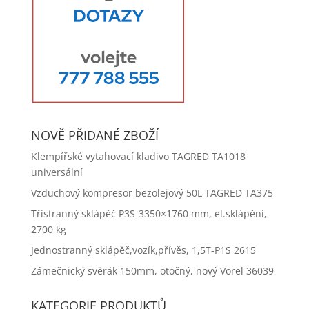
NOVĚ PŘIDANÉ ZBOŽÍ
Klempířské vytahovací kladivo TAGRED TA1018
universální
Vzduchový kompresor bezolejový 50L TAGRED TA375
Třístranný sklápěč P3S-3350×1760 mm, el.sklápění,
2700 kg
Jednostranný sklápěč,vozík,přívěs, 1,5T-P1S 2615
Zámečnický svěrák 150mm, otočný, nový Vorel 36039
KATEGORIE PRODUKTŮ