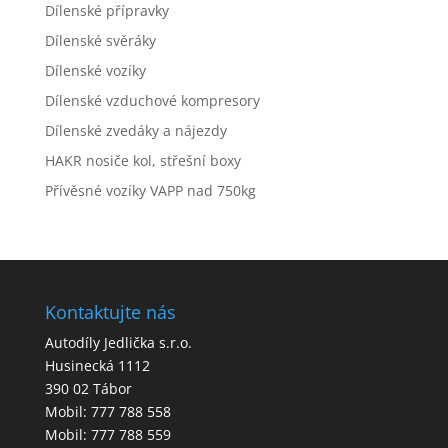
Dílenské přípravky
Dílenské svěráky
Dílenské vozíky
Dílenské vzduchové kompresory
Dílenské zvedáky a nájezdy
HAKR nosiče kol, střešní boxy
Přívěsné vozíky VAPP nad 750kg
Kontaktujte nás
Autodíly Jedlička s.r.o.
Husinecká 1112
390 02 Tábor
Mobil: 777 788 558
Mobil: 777 788 559