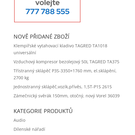
NOVĚ PŘIDANÉ ZBOŽÍ
Klempířské vytahovací kladivo TAGRED TA1018
universální
Vzduchový kompresor bezolejový 50L TAGRED TA375
Třístranný sklápěč P3S-3350×1760 mm, el.sklápění,
2700 kg
Jednostranný sklápěč,vozík,přívěs, 1,5T-P1S 2615
Zámečnický svěrák 150mm, otočný, nový Vorel 36039
KATEGORIE PRODUKTŮ
Audio
Dílenské nářadí