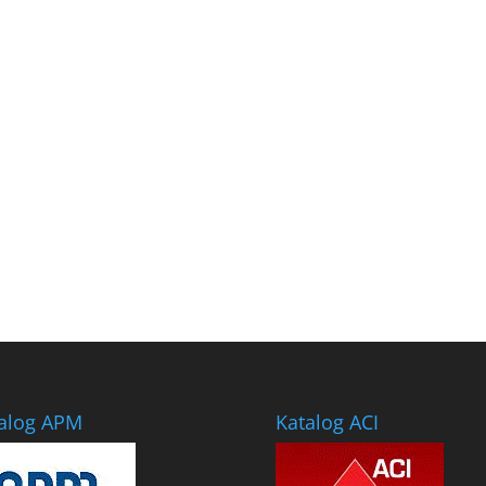
alog APM
Katalog ACI