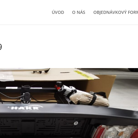
ÚVOD
O NÁS
OBJEDNÁVKOVÝ FOR
9