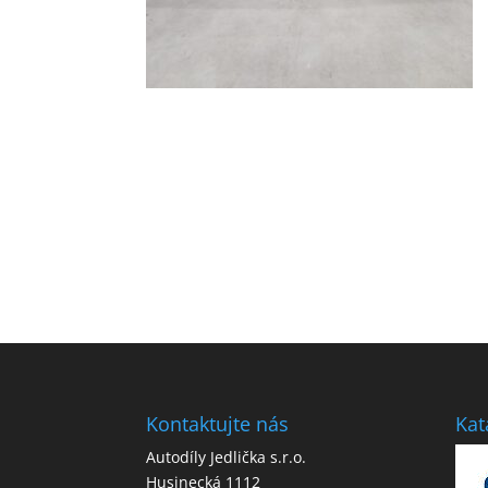
Kontaktujte nás
Kat
Autodíly Jedlička s.r.o.
Husinecká 1112