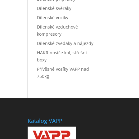
Dílenské svěráky
Dílenské vozíky
Dílenské vzduchové
kompresory
Dílenské zvedáky a nájezdy
HAKR nosiče kol, střešní
boxy
Přívěsné vozíky VAPP nad
750kg
Katalog VAPP