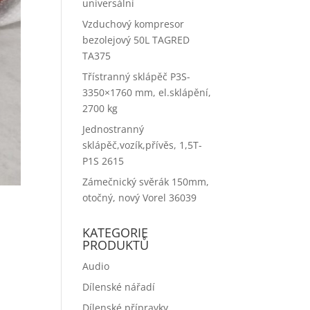
universální
Vzduchový kompresor
bezolejový 50L TAGRED
TA375
Třístranný sklápěč P3S-
3350×1760 mm, el.sklápění,
2700 kg
Jednostranný
sklápěč,vozík,přívěs, 1,5T-
P1S 2615
Zámečnický svěrák 150mm,
otočný, nový Vorel 36039
KATEGORIE
PRODUKTŮ
Audio
Dílenské nářadí
Dílenské přípravky