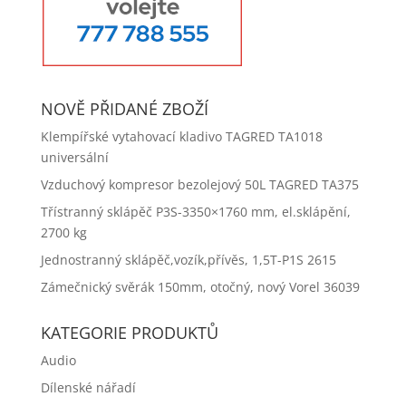
NOVĚ PŘIDANÉ ZBOŽÍ
Klempířské vytahovací kladivo TAGRED TA1018
universální
Vzduchový kompresor bezolejový 50L TAGRED TA375
Třístranný sklápěč P3S-3350×1760 mm, el.sklápění,
2700 kg
Jednostranný sklápěč,vozík,přívěs, 1,5T-P1S 2615
Zámečnický svěrák 150mm, otočný, nový Vorel 36039
KATEGORIE PRODUKTŮ
Audio
Dílenské nářadí