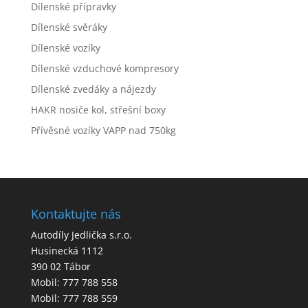
Dílenské přípravky
Dílenské svěráky
Dílenské vozíky
Dílenské vzduchové kompresory
Dílenské zvedáky a nájezdy
HAKR nosiče kol, střešní boxy
Přívěsné vozíky VAPP nad 750kg
Kontaktujte nás
Autodíly Jedlička s.r.o.
Husinecká 1112
390 02 Tábor
Mobil: 777 788 558
Mobil: 777 788 559