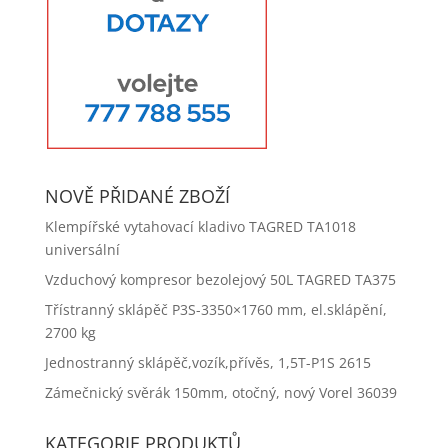
NOVĚ PŘIDANÉ ZBOŽÍ
Klempířské vytahovací kladivo TAGRED TA1018
universální
Vzduchový kompresor bezolejový 50L TAGRED TA375
Třístranný sklápěč P3S-3350×1760 mm, el.sklápění,
2700 kg
Jednostranný sklápěč,vozík,přívěs, 1,5T-P1S 2615
Zámečnický svěrák 150mm, otočný, nový Vorel 36039
KATEGORIE PRODUKTŮ