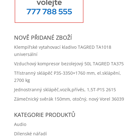
NOVĚ PŘIDANÉ ZBOŽÍ
Klempířské vytahovací kladivo TAGRED TA1018
universální
Vzduchový kompresor bezolejový 50L TAGRED TA375
Třístranný sklápěč P3S-3350×1760 mm, el.sklápění,
2700 kg
Jednostranný sklápěč,vozík,přívěs, 1,5T-P1S 2615
Zámečnický svěrák 150mm, otočný, nový Vorel 36039
KATEGORIE PRODUKTŮ
Audio
Dílenské nářadí