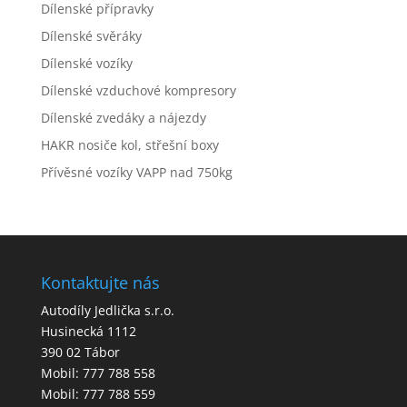
Dílenské přípravky
Dílenské svěráky
Dílenské vozíky
Dílenské vzduchové kompresory
Dílenské zvedáky a nájezdy
HAKR nosiče kol, střešní boxy
Přívěsné vozíky VAPP nad 750kg
Kontaktujte nás
Autodíly Jedlička s.r.o.
Husinecká 1112
390 02 Tábor
Mobil: 777 788 558
Mobil: 777 788 559