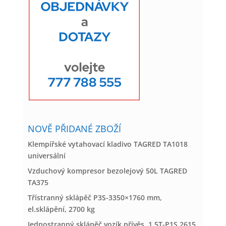
NOVĚ PŘIDANÉ ZBOŽÍ
Klempířské vytahovací kladivo TAGRED TA1018
universální
Vzduchový kompresor bezolejový 50L TAGRED
TA375
Třístranný sklápěč P3S-3350×1760 mm,
el.sklápění, 2700 kg
Jednostranný sklápěč,vozík,přívěs, 1,5T-P1S 2615